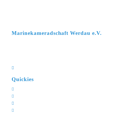
Marinekameradschaft Werdau e.V.
Uwe Rehm
+49 162 2735448
vorstand@mk-werdau.de
Kleinbernsdorfer Straße 8a
08412 Werdau OT Langenhessen
Quickies
Mitglied werden
Vereinskalender
XYLON Klassenvereinigung
Wettkampfkalender