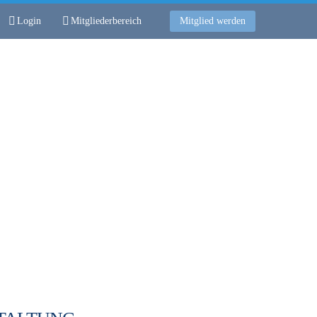
Login
Mitgliederbereich
Mitglied werden
mine
Logbuch
Unsere Kober
Kontakt
 V.