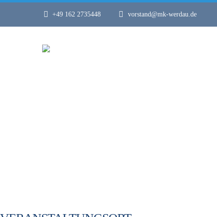
+49 162 2735448
vorstand@mk-werdau.de
SEESPOR