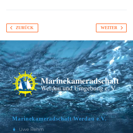
ZURÜCK
WEITER
Marinekameradschaft Werdau e.V.
Uwe Rehm