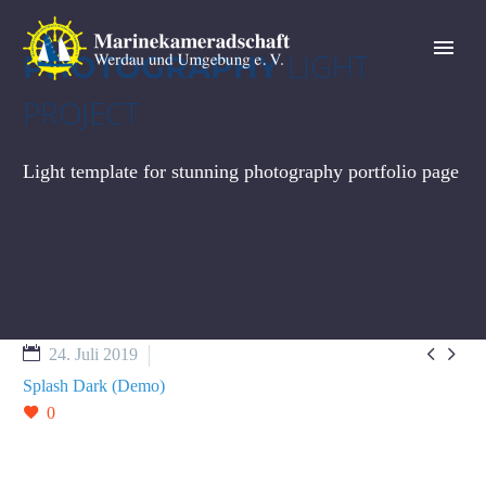
LIGHT
PHOTOGRAPHY
PROJECT
Light template for stunning photography portfolio page


24. Juli 2019
Splash Dark (Demo)
0