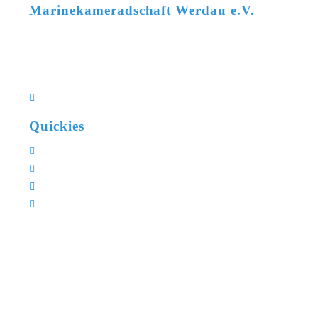
Marinekameradschaft Werdau e.V.
Uwe Rehm
+49 162 2735448
vorstand@mk-werdau.de
Kleinbernsdorfer Straße 8a
08412 Werdau OT Langenhessen
Quickies
Mitglied werden
Vereinskalender
XYLON Klassenvereinigung
Wettkampfkalender