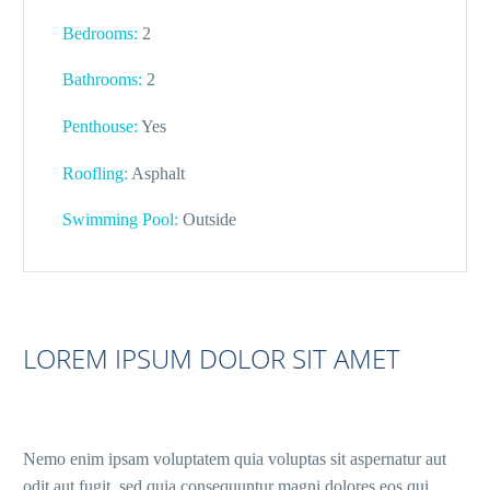
Bedrooms:
2
Bathrooms:
2
Penthouse:
Yes
Roofling:
Asphalt
Swimming Pool:
Outside
LOREM IPSUM DOLOR SIT AMET
Nemo enim ipsam voluptatem quia voluptas sit aspernatur aut
odit aut fugit, sed quia consequuntur magni dolores eos qui