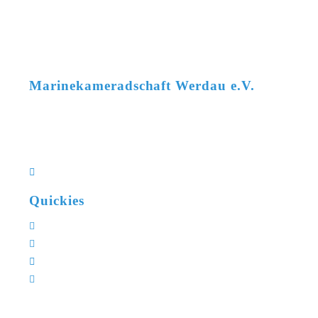
Marinekameradschaft Werdau e.V.
Uwe Rehm
+49 162 2735448
vorstand@mk-werdau.de
Kleinbernsdorfer Straße 8a
08412 Werdau OT Langenhessen
Quickies
Mitglied werden
Vereinskalender
XYLON Klassenvereinigung
Wettkampfkalender